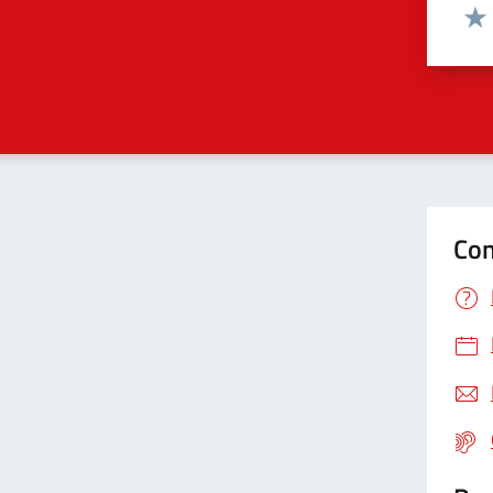
Valut
Valu
Con