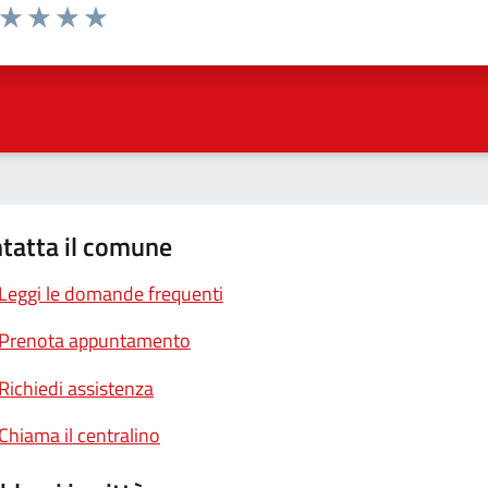
a da 1 a 5 stelle la pagina
ta 1 stelle su 5
Valuta 2 stelle su 5
Valuta 3 stelle su 5
Valuta 4 stelle su 5
Valuta 5 stelle su 5
tatta il comune
Leggi le domande frequenti
Prenota appuntamento
Richiedi assistenza
Chiama il centralino