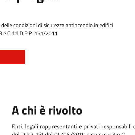
 delle condizioni di sicurezza antincendio in edifici
at. B e C del D.P.R. 151/2011
A chi è rivolto
Enti, legali rappresentanti e privati responsabili d
del D.P.R. 151 del 01/08/2011: categorie B e C.