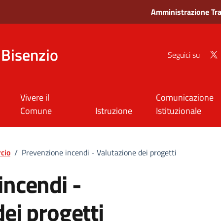
Amministrazione Tr
Bisenzio
Seguici su
Vivere il
Comunicazione
Comune
Istruzione
Istituzionale
cio
/
Prevenzione incendi - Valutazione dei progetti
incendi -
ei progetti