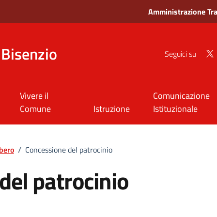
Amministrazione Tr
Bisenzio
Seguici su
Vivere il
Comunicazione
Comune
Istruzione
Istituzionale
ibero
/
Concessione del patrocinio
del patrocinio