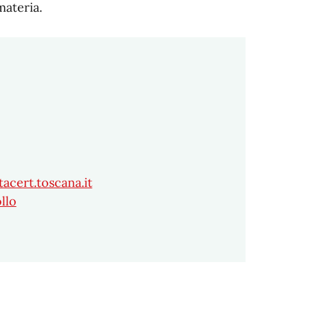
ateria.
cert.toscana.it
llo