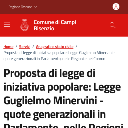
Vai ai contenuti
Vai al footer
Regione Toscana
Comune di Campi
Bisenzio
Home
/
Servizi
/
Anagrafe e stato civile
/
Proposta di legge di iniziativa popolare: Legge Guglielmo Minervini -
quote generazionali in Parlamento, nelle Regioni e nei Comuni
Proposta di legge di
iniziativa popolare: Legge
Guglielmo Minervini -
quote generazionali in
Parlamento, nelle Regioni