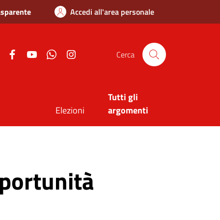
asparente
Accedi all'area personale
Twitter
Facebook
Youtube
Whatsapp
Instagram
Cerca
Tutti gli
Elezioni
argomenti
portunità