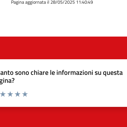
Pagina aggiornata il 28/05/2025 11:40:49
anto sono chiare le informazioni su questa
gina?
a da 1 a 5 stelle la pagina
ta 1 stelle su 5
Valuta 2 stelle su 5
Valuta 3 stelle su 5
Valuta 4 stelle su 5
Valuta 5 stelle su 5