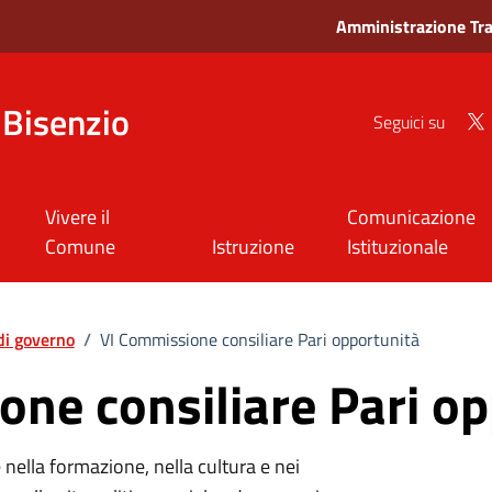
Amministrazione Tr
Bisenzio
Seguici su
Vivere il
Comunicazione
Comune
Istruzione
Istituzionale
di governo
/
VI Commissione consiliare Pari opportunità
ne consiliare Pari op
 nella formazione, nella cultura e nei