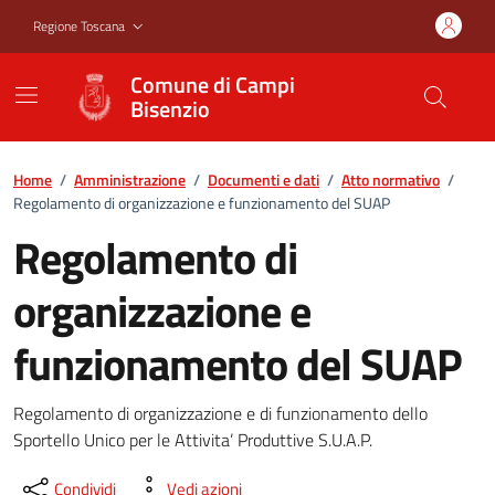
Vai ai contenuti
Vai al footer
Regione Toscana
Comune di Campi
Bisenzio
Home
/
Amministrazione
/
Documenti e dati
/
Atto normativo
/
Regolamento di organizzazione e funzionamento del SUAP
Regolamento di
organizzazione e
funzionamento del SUAP
Regolamento di organizzazione e di funzionamento dello
Sportello Unico per le Attivita’ Produttive S.U.A.P.
Condividi
Vedi azioni