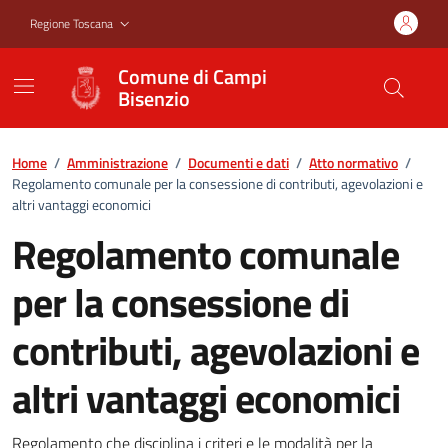
Vai ai contenuti
Vai al footer
Regione Toscana
Comune di Campi
Bisenzio
Home
/
Amministrazione
/
Documenti e dati
/
Atto normativo
/
Regolamento comunale per la consessione di contributi, agevolazioni e
altri vantaggi economici
Regolamento comunale
per la consessione di
contributi, agevolazioni e
altri vantaggi economici
Regolamento che disciplina i criteri e le modalità per la